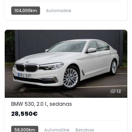
104,000km
Automatinė
Benzinas / elektra
Priekiniai
12
BMW 530, 2.0 l., sedanas
28,550€
58,000km
Automatinė
Benzinas