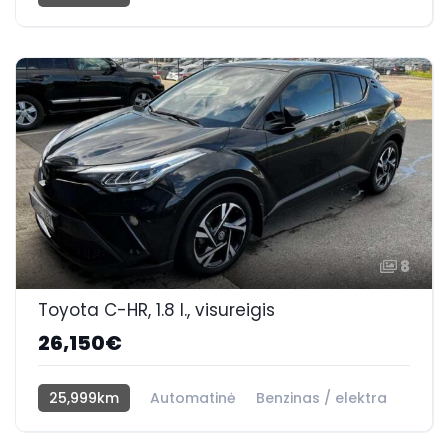
Visi varantys (4х4)
8
Toyota C-HR, 1.8 l., visureigis
26,150€
25,999km
Automatinė
Benzinas / elektra
Priekiniai