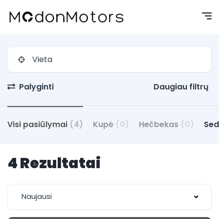
Palyginti
Daugiau filtrų
Visi pasiūlymai
(4)
Kupė
(0)
Hečbekas
(0)
Se
4 Rezultatai
Naujausi