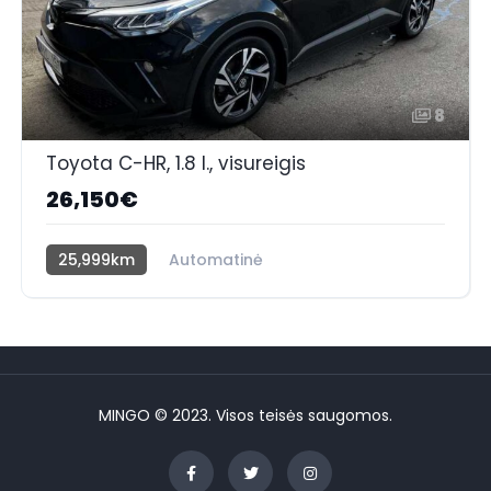
8
Toyota C-HR, 1.8 l., visureigis
26,150€
25,999km
Automatinė
Benzinas / elektra
Priekiniai
MINGO © 2023. Visos teisės saugomos.